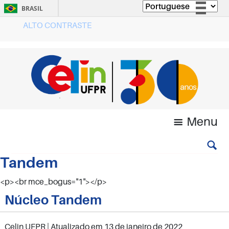
BRASIL
ALTO CONTRASTE
Simplifique!
Comunica BR
Participe
Acesso à informação
Legislação
Canais
Menu
Tandem
<p><br mce_bogus="1"></p>
Núcleo Tandem
Celin UFPR
| Atualizado em
13 de janeiro de 2022