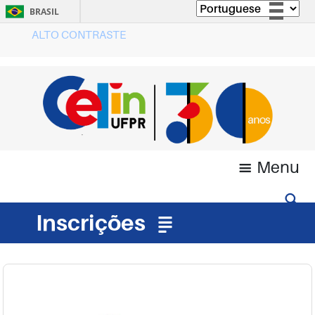
BRASIL
ALTO CONTRASTE
Simplifique!
Comunica BR
Participe
Acesso à informação
Legislação
Canais
Menu
Inscrições