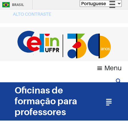
BRASIL
ALTO CONTRASTE
Simplifique!
Comunica BR
Participe
Acesso à informação
Legislação
Canais
Menu
Oficinas de
formação para
professores