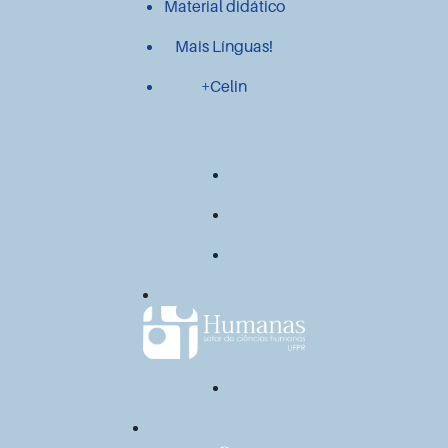
Material didático
Mais Línguas!
+Celin