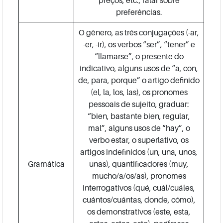
preferências.
O gênero, as três conjugações (-ar,
-er, -ir), os verbos “ser”, “tener” e
“llamarse”, o presente do
indicativo, alguns usos de “a, con,
de, para, porque” o artigo definido
(el, la, los, las), os pronomes
pessoais de sujeito, graduar:
“bien, bastante bien, regular,
mal”, alguns usos de “hay”, o
verbo estar, o superlativo, os
artigos indefinidos (un, una, unos,
Gramática
unas), quantificadores (muy,
mucho/a/os/as), pronomes
interrogativos (qué, cuál/cuáles,
cuántos/cuántas, donde, cómo),
os demonstrativos (este, esta,