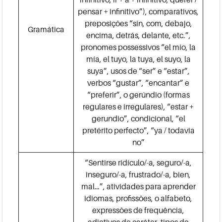
pensar + infinitivo”), comparativos,
preposições “sin, com, debajo,
Gramática
encima, detrás, delante, etc.”,
pronomes possessivos “el mío, la
mía, el tuyo, la tuya, el suyo, la
suya”, usos de “ser” e “estar”,
verbos “gustar”, “encantar” e
“preferir”, o gerúndio (formas
regulares e irregulares), “estar +
gerundio”, condicional, “el
pretérito perfecto”, “ya / todavia
no”
“Sentirse ridículo/-a, seguro/-a,
inseguro/-a, frustrado/-a, bien,
mal…”, atividades para aprender
idiomas, profissões, o alfabeto,
expressões de frequência,
adjetivos de caráter, tipos de