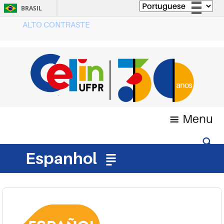
BRASIL
ALTO CONTRASTE
Simplifique!
Comunica BR
Participe
Acesso à informação
Legislação
Canais
Menu
Espanhol