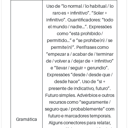
Uso de “lo normal / lo habitual / lo
raro es + infinitivo”. “Soler +
infinitivo”. Quantificadores: “todo
el mundo / nadie…”. Expressões
como “está prohibido /
permitido…” e “se prohíbe(n) / se
permite(n)”. Perífrases como
“empezar a / acabar de / terminar
de / volver a / dejar de + infinitivo”
e “llevar / seguir + gerundio”.
Expressões “desde / desde que /
desde hace”. Uso de “si +
presente de indicativo, futuro”.
Futuro simples. Advérbios e outros
recursos como “seguramente /
seguro que / probablemente” com
futuro e marcadores temporais.
Gramática
Alguns conectores para relatar,