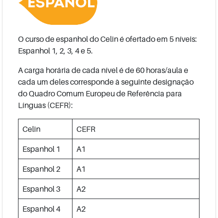
O curso de espanhol do Celin é ofertado em 5 níveis:
Espanhol 1, 2, 3, 4 e 5.
A carga horária de cada nível é de 60 horas/aula e
cada um deles corresponde à seguinte designação
do Quadro Comum Europeu de Referência para
Línguas (CEFR):
Celin
CEFR
Espanhol 1
A1
Espanhol 2
A1
Espanhol 3
A2
Espanhol 4
A2