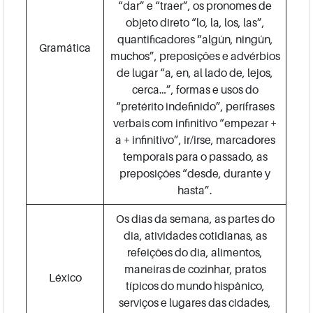
“dar” e “traer”, os pronomes de
objeto direto “lo, la, los, las”,
quantificadores “algún, ningún,
Gramática
muchos”, preposições e advérbios
de lugar “a, en, al lado de, lejos,
cerca…”, formas e usos do
“pretérito indefinido”, perífrases
verbais com infinitivo “empezar +
a + infinitivo”, ir/irse, marcadores
temporais para o passado, as
preposições “desde, durante y
hasta”.
Os dias da semana, as partes do
dia, atividades cotidianas, as
refeições do dia, alimentos,
maneiras de cozinhar, pratos
Léxico
típicos do mundo hispânico,
serviços e lugares das cidades,