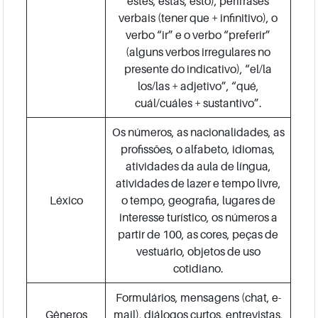
estes, estas, esto), perífrases
verbais (tener que + infinitivo), o
verbo “ir” e o verbo “preferir”
(alguns verbos irregulares no
presente do indicativo), “el/la
los/las + adjetivo”, “qué,
cuál/cuáles + sustantivo”.
Os números, as nacionalidades, as
profissões, o alfabeto, idiomas,
atividades da aula de língua,
atividades de lazer e tempo livre,
Léxico
o tempo, geografia, lugares de
interesse turístico, os números a
partir de 100, as cores, peças de
vestuário, objetos de uso
cotidiano.
Formulários, mensagens (chat, e-
Gêneros
mail), diálogos curtos, entrevistas,