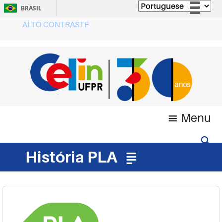
BRASIL
ALTO CONTRASTE
Simplifique!
Comunica BR
Participe
Acesso à informação
Legislação
Canais
Menu
História PLA