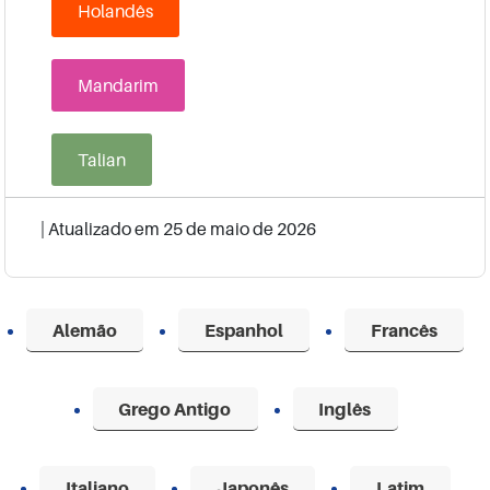
Holandês
Mandarim
Talian
| Atualizado em
25 de maio de 2026
Alemão
Espanhol
Francês
Grego Antigo
Inglês
Italiano
Japonês
Latim