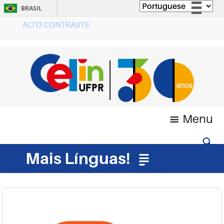
BRASIL
ALTO CONTRASTE
Simplifique!
Comunica BR
Participe
Acesso à informação
Legislação
Canais
Menu
Mais Línguas!