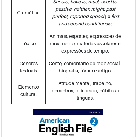
Should, have to, must, used to,
passive, neither, might, past
Gramática
perfect, reported speech,
e
first
and second conditionals.
Animais, esportes, expressões de
Léxico
movimento, matérias escolares e
expressões de tempo.
Gêneros
Conto, comentário de rede social,
textuais
biografia, fórum e artigo.
Atitude mental, trabalho,
Elemento
encontros, felicidade, hábitos e
cultural
línguas.