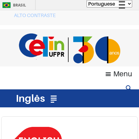
BRASIL
ALTO CONTRASTE
Simplifique!
Comunica BR
Participe
Acesso à informação
Legislação
Canais
Menu
Inglês