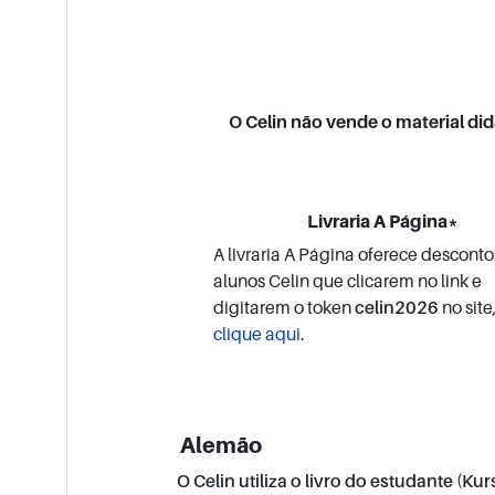
O Celin não vende o material did
Livraria A Página*
A livraria A Página oferece descont
alunos Celin que clicarem no link e
digitarem o token
celin2026
no site
clique aqui
.
Alemão
O Celin utiliza o livro do estudante (Kurs