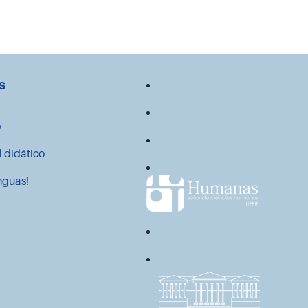
s
o
l didático
nguas!