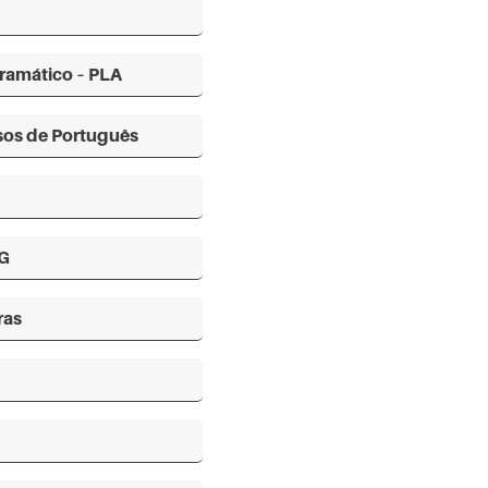
ramático – PLA
sos de Português
G
ras