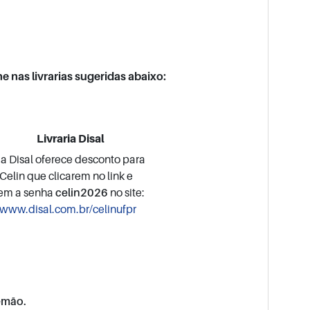
e nas livrarias sugeridas abaixo:
Livraria Disal
ria Disal oferece desconto para
Celin que clicarem no link e
rem a senha
celin2026
no site:
/www.disal.com.br/celinufpr
emão.