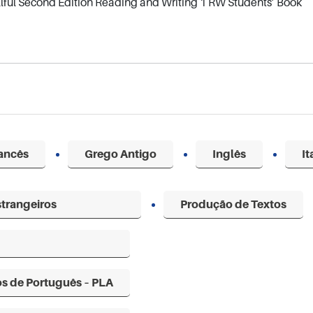
llful Second Edition Reading and Writing 1 RW Students’ Book
ancês
Grego Antigo
Inglês
It
strangeiros
Produção de Textos
os de Português – PLA