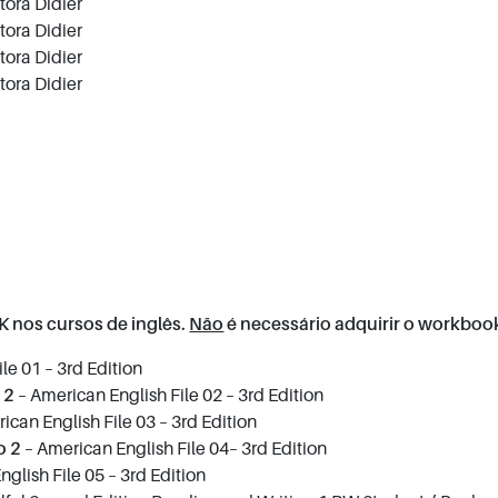
itora Didier
itora Didier
itora Didier
itora Didier
 nos cursos de inglês.
Não
é necessário adquirir o workboo
le 01 – 3rd Edition
 2
– American English File 02 – 3rd Edition
ican English File 03 – 3rd Edition
o 2
– American English File 04– 3rd Edition
glish File 05 – 3rd Edition