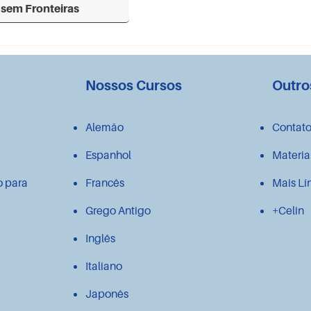
 sem Fronteiras
Nossos Cursos
Outro
Alemão
Contat
Espanhol
Materia
o para
Francês
Mais Lí
Grego Antigo
+Celin
Inglês
Italiano
Japonês