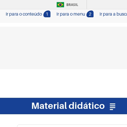
BRASIL
Ir para o conteúdo
1
Ir para o menu
2
Ir para a busc
Material didático