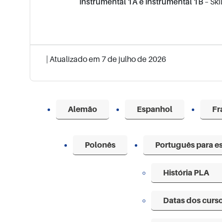
Instrumental 1A e Instrumental 1B
– Ski
| Atualizado em
7 de julho de 2026
Alemão
Espanhol
Fr
Polonês
Português para e
História PLA
Datas dos curs