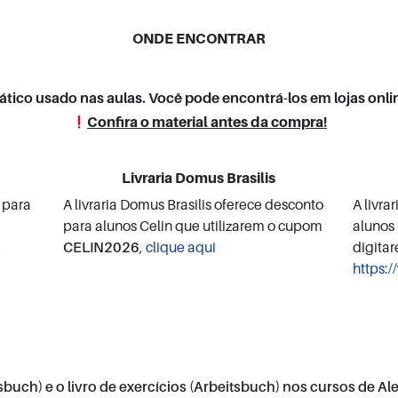
ONDE ENCONTRAR
ático usado nas aulas. Você pode encontrá-los em lojas onlin
Confira o material antes da compra!
Livraria Domus Brasilis
o para
A livraria Domus Brasilis oferece desconto
A livra
para alunos Celin que utilizarem o cupom
alunos 
,
CELIN2026
, clique aqui
digita
https:/
buch) e o livro de exercícios (
Arbeitsbuch) nos cursos de Al