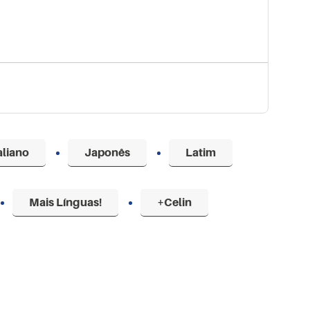
aliano
Japonês
Latim
Mais Línguas!
+Celin