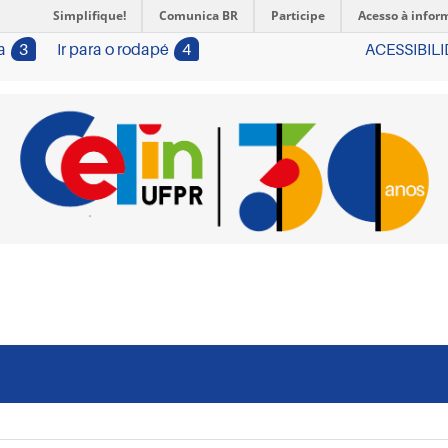
Simplifique!
Comunica BR
Participe
Acesso à infor
a
3
Ir para o rodapé
4
ACESSIBIL