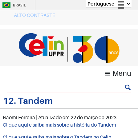
BRASIL
ALTO CONTRASTE
Simplifique!
Comunica BR
Participe
Acesso à informação
Legislação
Canais
Menu
12. Tandem
Naomi Ferreira
| Atualizado em
22 de março de 2023
Clique aqui e saiba mais sobre a história do Tandem
Clique aqui e saiba mais sobre o Tandem no Celin