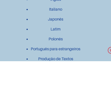
Italiano
Japonês
Latim
Polonês
Português para estrangeiros
Produção de Textos
Outros
Contato
Material didático