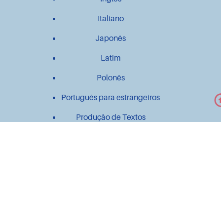
Italiano
Japonês
Latim
Polonês
Português para estrangeiros
Produção de Textos
Outros
Contato
Material didático