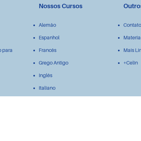
Nossos Cursos
Outro
Alemão
Contat
Espanhol
Materia
o para
Francês
Mais Lí
Grego Antigo
+Celin
Inglês
Italiano
Japonês
Latim
Polonês
Português para estrangeiros