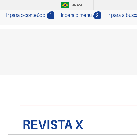
BRASIL
Ir para o conteúdo
1
Ir para o menu
2
Ir para a busc
REVISTA X