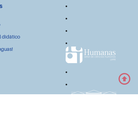
s
o
l didático
nguas!