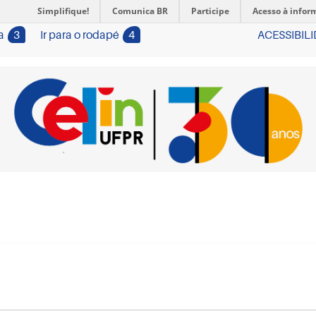
Simplifique!
Comunica BR
Participe
Acesso à infor
a
3
Ir para o rodapé
4
ACESSIBIL