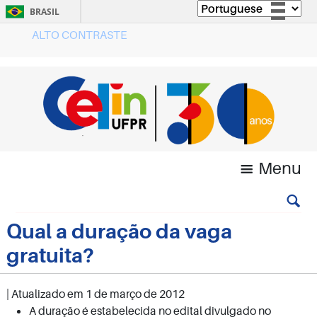
BRASIL
ALTO CONTRASTE
Simplifique!
Comunica BR
Participe
Acesso à informação
Legislação
Canais
Menu
Qual a duração da vaga
gratuita?
| Atualizado em
1 de março de 2012
A duração é estabelecida no edital divulgado no