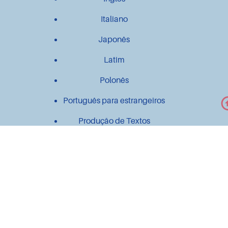
Italiano
Japonês
Latim
Polonês
Português para estrangeiros
Produção de Textos
Outros
Contato
Material didático