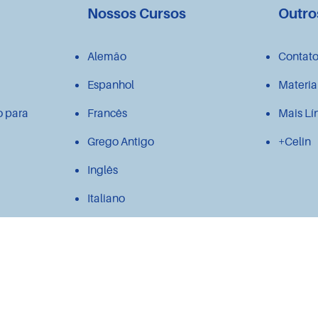
Nossos Cursos
Outro
Alemão
Contat
Espanhol
Materia
o para
Francês
Mais Lí
Grego Antigo
+Celin
Inglês
Italiano
Japonês
Latim
Polonês
Português para estrangeiros