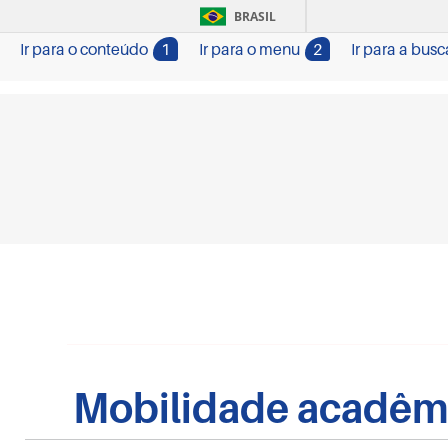
BRASIL
Ir para o conteúdo
1
Ir para o menu
2
Ir para a busc
Mobilidade acadêmi