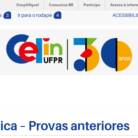
Simplifique!
Comunica BR
Participe
Acesso à infor
a
3
Ir para o rodapé
4
ACESSIBIL
ca – Provas anteriores