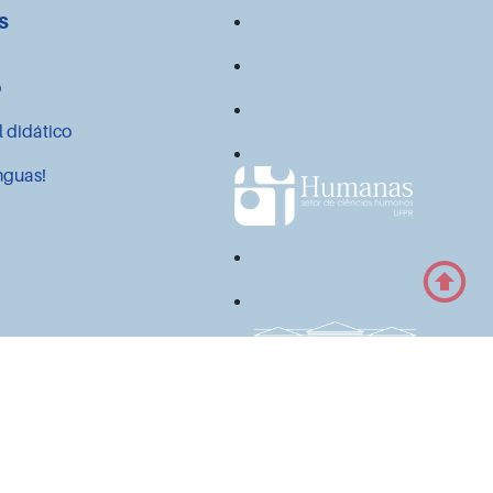
s
o
l didático
nguas!