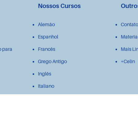
Nossos Cursos
Outro
Alemão
Contat
Espanhol
Materia
o para
Francês
Mais Lí
Grego Antigo
+Celin
Inglês
Italiano
Japonês
Latim
Polonês
Português para estrangeiros