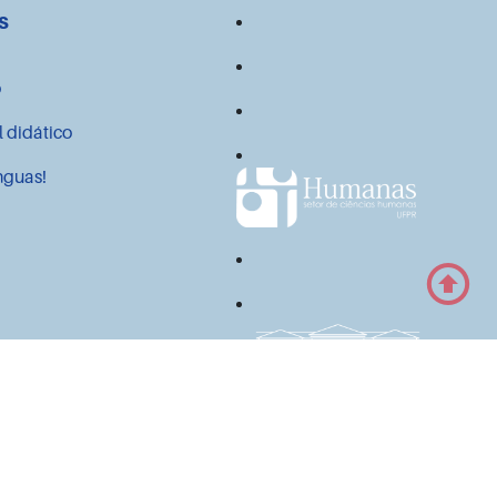
s
o
l didático
nguas!