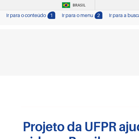
BRASIL
Ir para o conteúdo
1
Ir para o menu
2
Ir para a busc
Projeto da UFPR aju