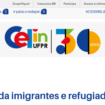
Simplifique!
Comunica BR
Participe
Acesso à infor
a
3
Ir para o rodapé
4
ACESSIBIL
da imigrantes e refugia