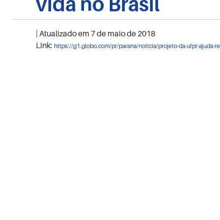
vida no Brasil
| Atualizado em
7 de maio de 2018
Link:
https://g1.globo.com/pr/parana/noticia/projeto-da-ufpr-ajuda-r