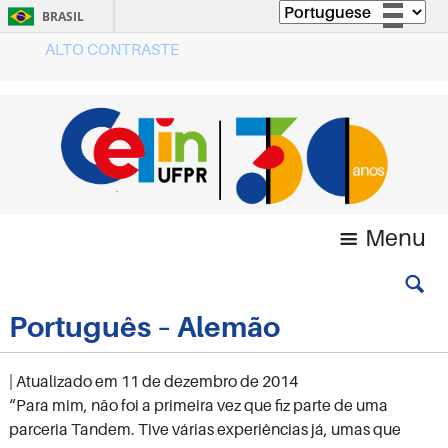
BRASIL
ALTO CONTRASTE
Simplifique!
Comunica BR
Participe
Acesso à informação
Legislação
Canais
Menu
Português – Alemão
| Atualizado em
11 de dezembro de 2014
“Para mim, não foi a primeira vez que fiz parte de uma
parceria Tandem. Tive várias experiências já, umas que