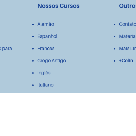
Nossos Cursos
Outro
Alemão
Contat
Espanhol
Materia
o para
Francês
Mais Lí
Grego Antigo
+Celin
Inglês
Italiano
Japonês
Latim
Polonês
Português para estrangeiros