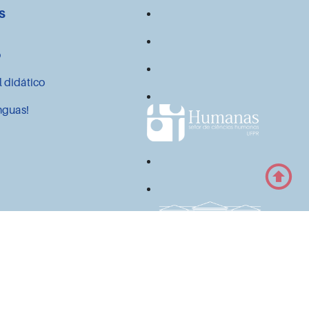
s
o
l didático
nguas!