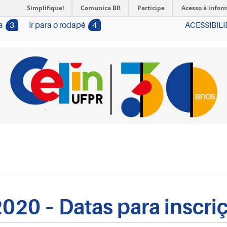
Simplifique!
Comunica BR
Participe
Acesso à infor
a
3
Ir para o rodapé
4
ACESSIBIL
2020 – Datas para inscri