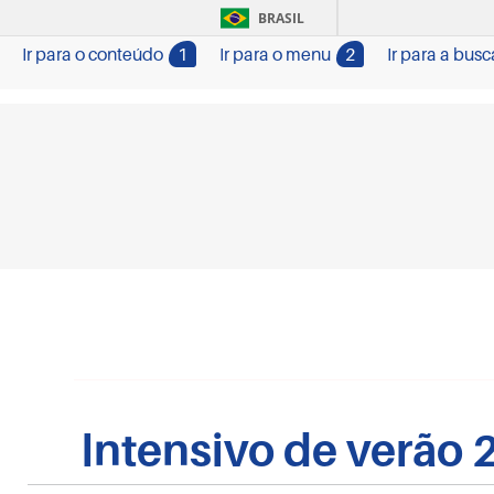
BRASIL
Ir para o conteúdo
1
Ir para o menu
2
Ir para a busc
Intensivo de verão 