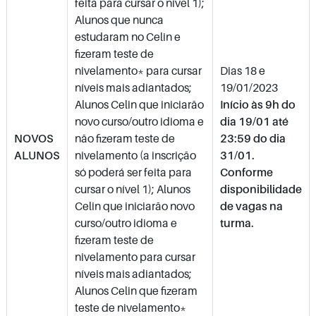
feita para cursar o nível 1);
Alunos que nunca
estudaram no Celin e
fizeram teste de
nivelamento* para cursar
Dias 18 e
níveis mais adiantados;
19/01/2023
Alunos Celin que iniciarão
Início às 9h do
novo curso/outro idioma e
dia 19/01 até
NOVOS
não fizeram teste de
23:59 do dia
ALUNOS
nivelamento (a inscrição
31/01.
só poderá ser feita para
Conforme
cursar o nível 1); Alunos
disponibilidade
Celin que iniciarão novo
de vagas na
curso/outro idioma e
turma.
fizeram teste de
nivelamento para cursar
níveis mais adiantados;
Alunos Celin que fizeram
teste de nivelamento*