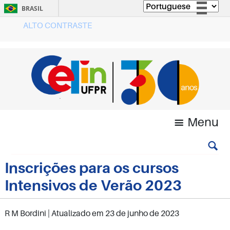
BRASIL
ALTO CONTRASTE
Simplifique!
Comunica BR
Participe
Acesso à informação
Legislação
Canais
Menu
Inscrições para os cursos
Intensivos de Verão 2023
R M Bordini
| Atualizado em
23 de junho de 2023