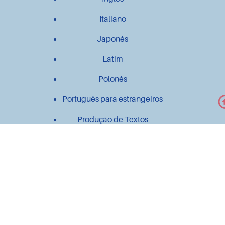
Italiano
Japonês
Latim
Polonês
Português para estrangeiros
Produção de Textos
Outros
Contato
Material didático