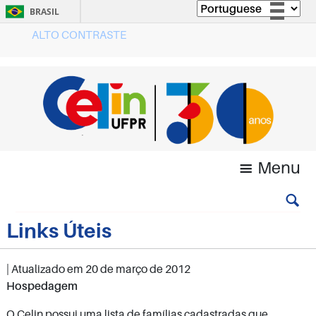
BRASIL
ALTO CONTRASTE
Simplifique!
Comunica BR
Participe
Acesso à informação
Legislação
Canais
Menu
Links Úteis
| Atualizado em
20 de março de 2012
Hospedagem
O Celin possui uma lista de famílias cadastradas que