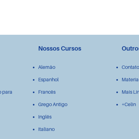
Nossos Cursos
Outro
Alemão
Contat
Espanhol
Materia
o para
Francês
Mais Lí
Grego Antigo
+Celin
Inglês
Italiano