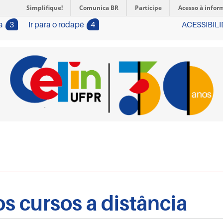
Simplifique!
Comunica BR
Participe
Acesso à infor
a
3
Ir para o rodapé
4
ACESSIBIL
s cursos a distância