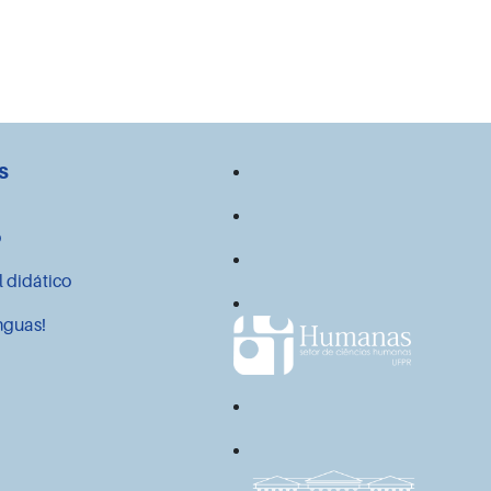
s
o
l didático
nguas!