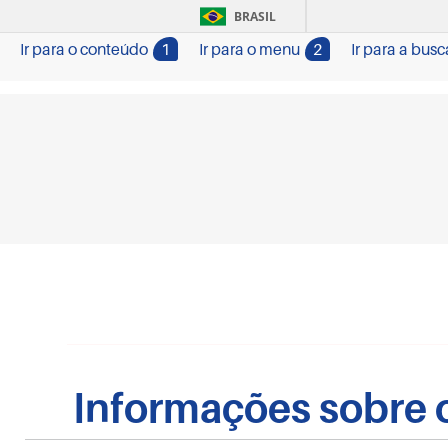
BRASIL
Ir para o conteúdo
1
Ir para o menu
2
Ir para a busc
Informações sobre o