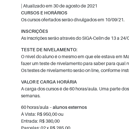
| Atualizado em
30 de agosto de 2021
CURSOS E HORÁRIOS
Os cursos ofertados serão divulgados em 10/09/21.
INSCRIÇÕES
As inscrições serão através do SIGA-Celin de 13 a 24/
TESTE DE NIVELAMENTO:
O nível do aluno é o mesmo em que ele estava em Ma
fazer um teste de nivelamento para saber para qual n
Os testes de nivelamento serão on line, conforme ins
VALOR E CARGA HORÁRIA
A carga dos cursos é de 60 horas/aula. Uma parte dos c
semanas.
60 horas/aula –
alunos externos
À Vista: R$ 950,00 ou
Entrada: R$ 380,00
Parcelas: 02 x R$ 285,00