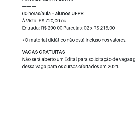
———
60 horas/aula –
alunos UFPR
À Vista: R$ 720,00 ou
Entrada: R$ 290,00 Parcelas: 02 x R$ 215,00
*O material didático não está incluso nos valores.
VAGAS GRATUITAS
Não será aberto um Edital para solicitação de vagas 
dessa vaga para os cursos ofertados em 2021.
kadikoy
moto
moto
kurye
kurye
moto
umraniye
kurye
moto
moto
kurye
kurye
tuzla
moto
moto
kurye