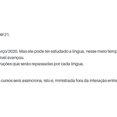
09/21.
rço/2020. Mas ele pode ter estudado a língua, nesse meio temp
ível avançou.
truções que serão repassadas por cada língua.
ursos será assíncrona, isto é, ministrada fora da interação entr