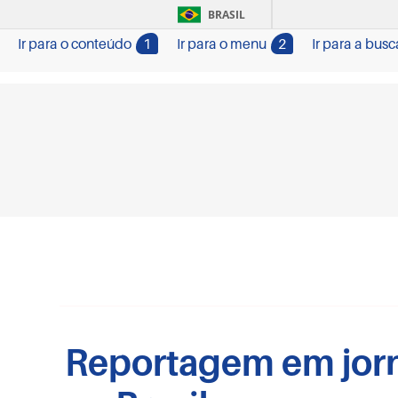
BRASIL
Ir para o conteúdo
1
Ir para o menu
2
Ir para a busc
Reportagem em jorna