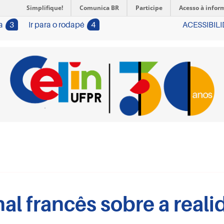
Simplifique!
Comunica BR
Participe
Acesso à infor
a
3
Ir para o rodapé
4
ACESSIBIL
l francês sobre a reali