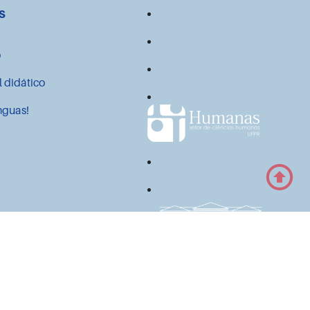
s
o
l didático
nguas!