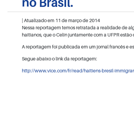
no Brasil.
| Atualizado em
11 de março de 2014
Nessa reportagem temos retratada a realidade de alg
haitianos, que o Celin juntamente com a UFPR estão 
A reportagem foi publicada em um jornal francês e
es
Segue abaixo o link da reportagem:
http://www.vice.com/fr/read/haitiens-bresil-immigran