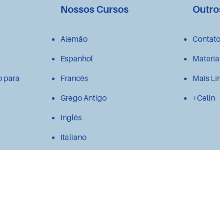
Nossos Cursos
Outro
Alemão
Contat
Espanhol
Materia
o para
Francês
Mais Lí
Grego Antigo
+Celin
Inglês
Italiano
Japonês
Latim
Polonês
Português para estrangeiros