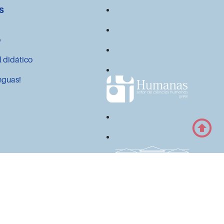
s
o
l didático
nguas!