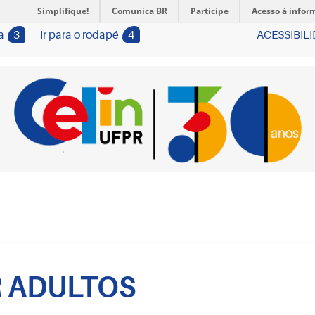
Simplifique!
Comunica BR
Participe
Acesso à infor
a
3
Ir para o rodapé
4
ACESSIBIL
R ADULTOS