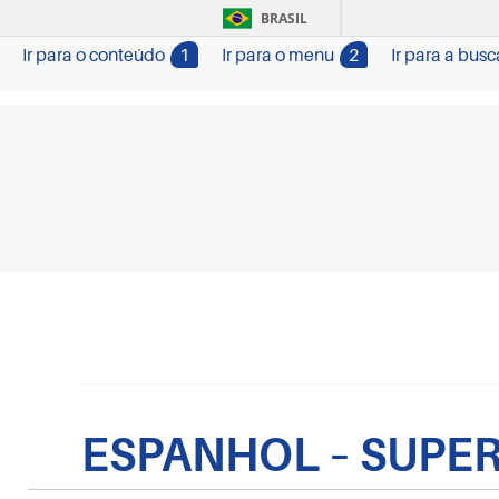
BRASIL
Ir para o conteúdo
1
Ir para o menu
2
Ir para a busc
ESPANHOL – SUPE