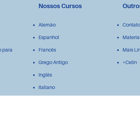
Nossos Cursos
Outro
Alemão
Contat
Espanhol
Materia
o para
Francês
Mais Lí
Grego Antigo
+Celin
Inglês
Italiano
Japonês
Latim
Polonês
Português para estrangeiros