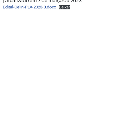
| Atualizado em
7 de março de 2023
Edital-Celin-PLA-2023-B.docx
Baixar