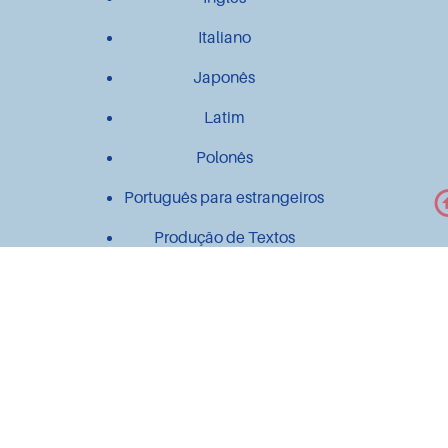
Italiano
Japonês
Latim
Polonês
Português para estrangeiros
Produção de Textos
Outros
Contato
Material didático