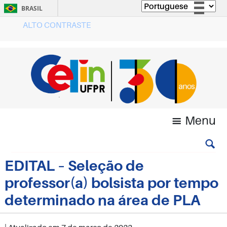
BRASIL
ALTO CONTRASTE
Simplifique!
Comunica BR
Participe
Acesso à informação
Legislação
Canais
Menu
EDITAL – Seleção de
professor(a) bolsista por tempo
determinado na área de PLA