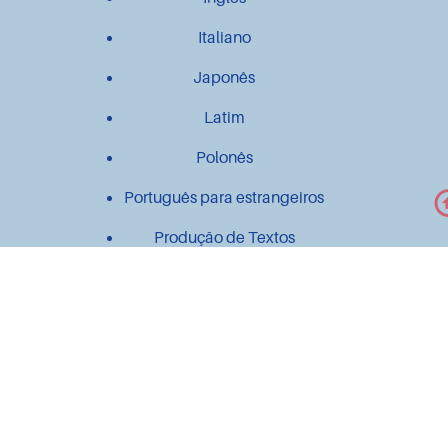
Italiano
Japonês
Latim
Polonês
Português para estrangeiros
Produção de Textos
Outros
Contato
Material didático