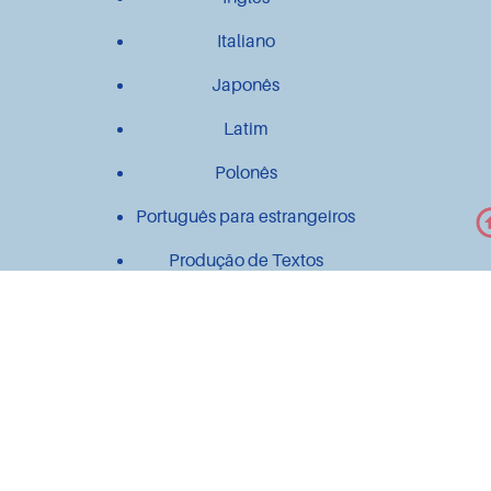
Italiano
Japonês
Latim
Polonês
Português para estrangeiros
Produção de Textos
Outros
Contato
Material didático