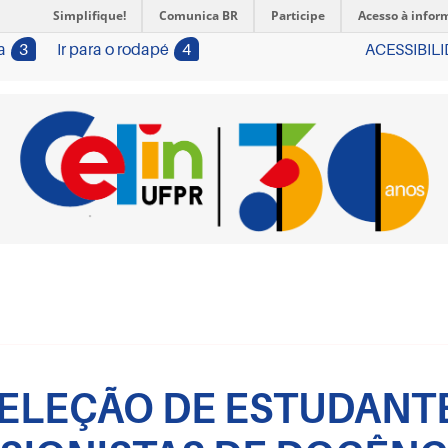
Simplifique!
Comunica BR
Participe
Acesso à infor
a
3
Ir para o rodapé
4
ACESSIBIL
 SELEÇÃO DE ESTUDANT