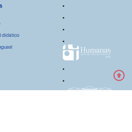
s
o
l didático
nguas!