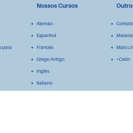
Nossos Cursos
Outro
Alemão
Contat
Espanhol
Materia
o para
Francês
Mais Lí
Grego Antigo
+Celin
Inglês
Italiano
Japonês
Latim
Polonês
Português para estrangeiros