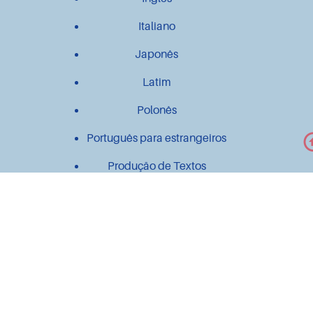
Italiano
Japonês
Latim
Polonês
Português para estrangeiros
Produção de Textos
Outros
Contato
Material didático