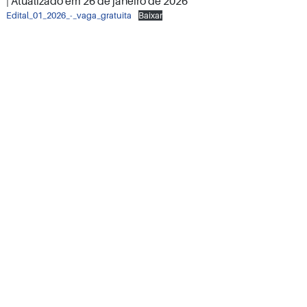
| Atualizado em
26 de janeiro de 2026
Edital_01_2026_-_vaga_gratuita
Baixar