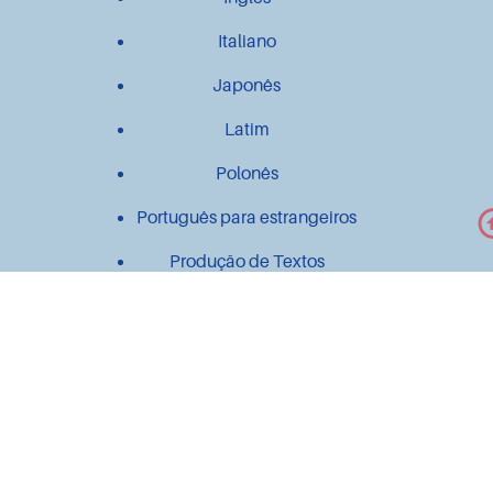
Italiano
Japonês
Latim
Polonês
Português para estrangeiros
Produção de Textos
Outros
Contato
Material didático