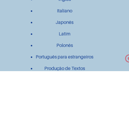
Italiano
Japonês
Latim
Polonês
Português para estrangeiros
Produção de Textos
Outros
Contato
Material didático