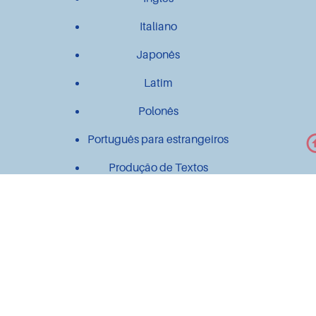
Italiano
Japonês
Latim
Polonês
Português para estrangeiros
Produção de Textos
Outros
Contato
Material didático