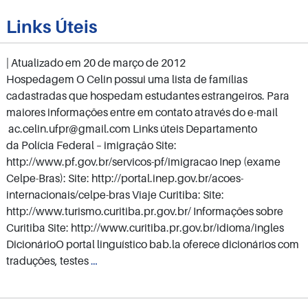
/
Desistência
Links Úteis
| Atualizado em
20 de março de 2012
Hospedagem O Celin possui uma lista de famílias
cadastradas que hospedam estudantes estrangeiros. Para
maiores informações entre em contato através do e-mail
ac.celin.ufpr@gmail.com Links úteis Departamento
da Polícia Federal – imigração Site:
http://www.pf.gov.br/servicos-pf/imigracao Inep (exame
Celpe-Bras): Site: http://portal.inep.gov.br/acoes-
internacionais/celpe-bras Viaje Curitiba: Site:
http://www.turismo.curitiba.pr.gov.br/ Informações sobre
Curitiba Site: http://www.curitiba.pr.gov.br/idioma/ingles
DicionárioO portal linguístico bab.la oferece dicionários com
Links
traduções, testes
…
Úteis