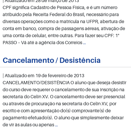
| Atualizado em
28 de março de 2013
CPF significa Cadastro de Pessoa Física, e é um número
atribuído pela Receita Federal do Brasil, necessário para
diversas operações como a matrícula na UFPR, abertura de
conta em banco, compra de passagens aéreas, ativação de
uma conta de celular, entre outras. Para fazer seu CPF: 1°
Como
PASSO – Vá até a agência dos Correios
…
fazer
CPF
Cancelamento / Desistência
–
CADASTRO
| Atualizado em
19 de fevereiro de 2013
DE
CANCELAMENTO/DESISTÊNCIA O aluno que deseja desistir
PESSOA
do curso deve requerer o cancelamento de sua inscrição na
FÍSICA.
secretaria do Celin XV. O cancelamento deve ser presencial
ou através de procuração na secretaria do Celin XV, por
escrito e com apresentação do(s) comprovante(s) de
pagamento efetuado(s). O aluno que simplesmente deixar
Cancelamento
de vir às aulas ou apenas
…