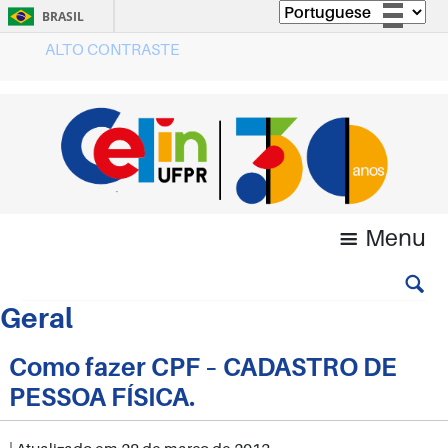
BRASIL
ALTO CONTRASTE
Simplifique!
Comunica BR
Participe
Acesso à informação
Legislação
Canais
Menu
Geral
Como fazer CPF – CADASTRO DE
PESSOA FÍSICA.