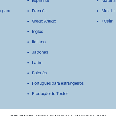
Espanhol
Materia
o para
Francês
Mais Lí
Grego Antigo
+Celin
Inglês
Italiano
Japonês
Latim
Polonês
Português para estrangeiros
Produção de Textos