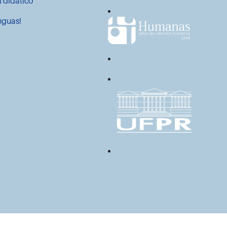
l didático
nguas!