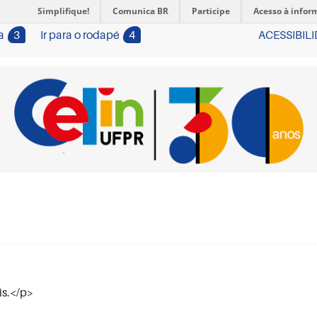
Simplifique!
Comunica BR
Participe
Acesso à infor
a
3
Ir para o rodapé
4
ACESSIBIL
is.</p>