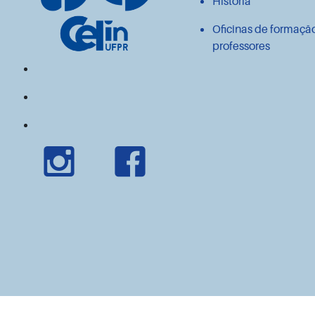
História
Oficinas de formaçã
professores