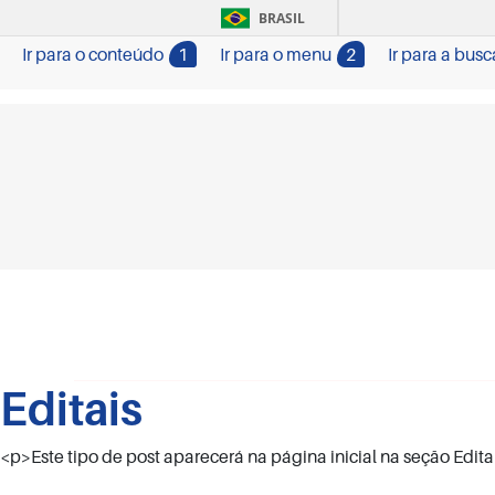
BRASIL
Ir para o conteúdo
1
Ir para o menu
2
Ir para a busc
Editais
<p>Este tipo de post aparecerá na página inicial na seção Edita