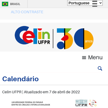
BRASIL
ALTO CONTRASTE
Simplifique!
Comunica BR
Participe
Acesso à informação
Legislação
Canais
Menu
Calendário
Celin UFPR
| Atualizado em
7 de abril de 2022