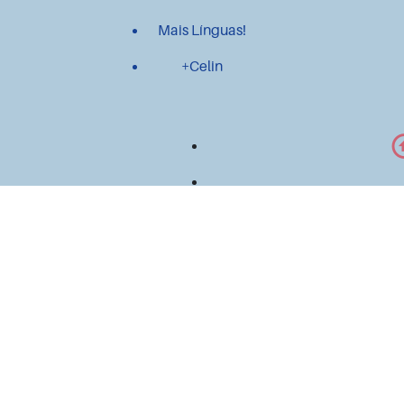
Mais Línguas!
+Celin