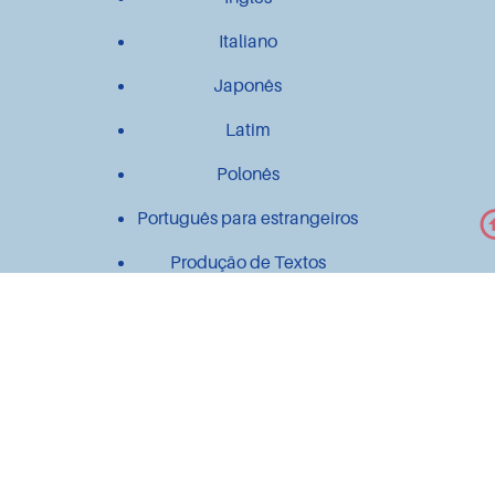
Italiano
Japonês
Latim
Polonês
Português para estrangeiros
Produção de Textos
Outros
Contato
Material didático