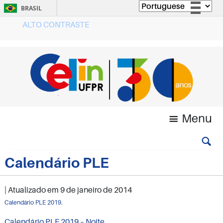
BRASIL
ALTO CONTRASTE
Simplifique!
Comunica BR
Participe
Acesso à informação
Legislação
Canais
Menu
Calendário PLE
| Atualizado em
9 de janeiro de 2014
Calendário PLE 2019.
Calendário PLE 2019 – Noite.