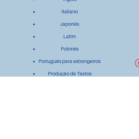
Italiano
Japonês
Latim
Polonês
Português para estrangeiros
Produção de Textos
Outros
Contato
Material didático