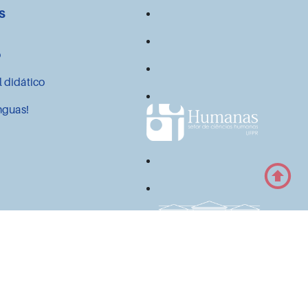
s
o
l didático
nguas!