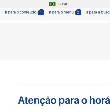
BRASIL
Ir para o conteúdo
1
Ir para o menu
2
Ir para a busc
Atenção para o horá