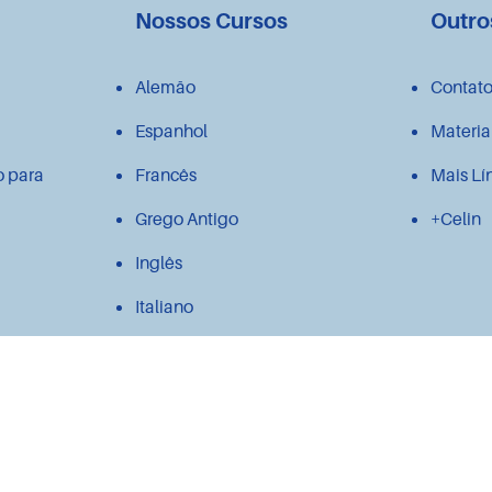
Nossos Cursos
Outro
Alemão
Contat
Espanhol
Materia
o para
Francês
Mais Lí
Grego Antigo
+Celin
Inglês
Italiano
Japonês
Latim
Polonês
Português para estrangeiros