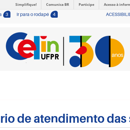
Simplifique!
Comunica BR
Participe
Acesso à infor
a
3
Ir para o rodapé
4
ACESSIBIL
rio de atendimento das 