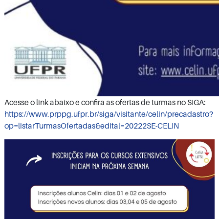
Acesse o link abaixo e confira as ofertas de turmas no SIGA:
https://www.prppg.ufpr.br/siga/visitante/celin/precadastro?
op=listarTurmasOfertadas&edital=20222SE-CELIN