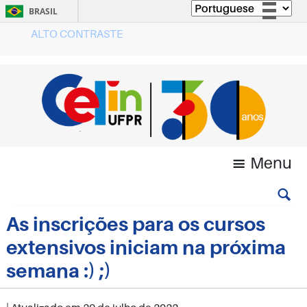
BRASIL
ALTO CONTRASTE
Simplifique!
Comunica BR
Participe
Acesso à informação
Legislação
Canais
Menu
As inscrições para os cursos
extensivos iniciam na próxima
semana :) ;)