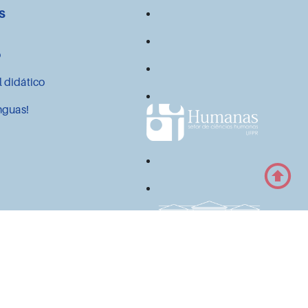
s
o
l didático
nguas!