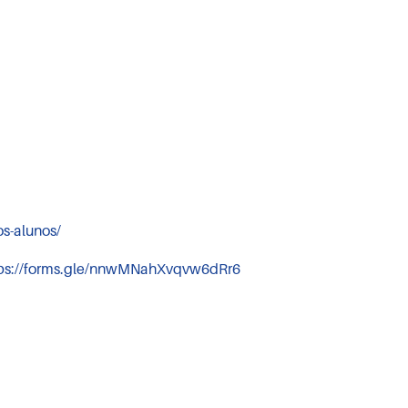
os-alunos/
tps://forms.gle/nnwMNahXvqvw6dRr6