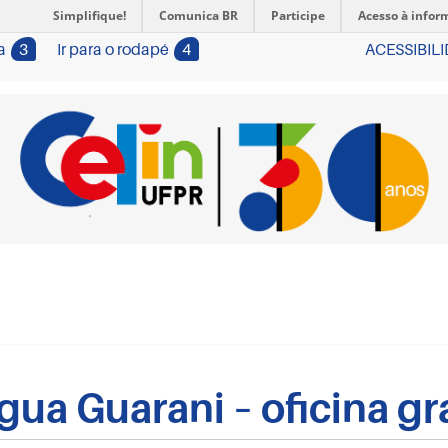
Simplifique!
Comunica BR
Participe
Acesso à infor
a
3
Ir para o rodapé
4
ACESSIBIL
ua Guarani – oficina gra