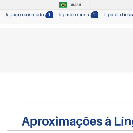
BRASIL
Ir para o conteúdo
1
Ir para o menu
2
Ir para a busc
Aproximações à Líng