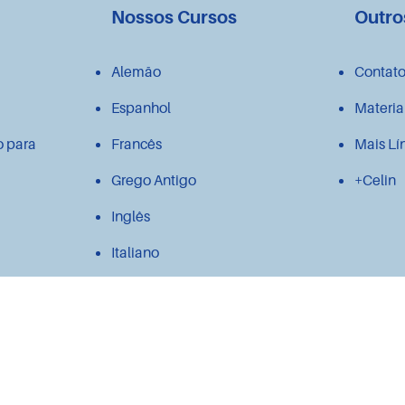
Nossos Cursos
Outro
Alemão
Contat
Espanhol
Materia
o para
Francês
Mais Lí
Grego Antigo
+Celin
Inglês
Italiano
Japonês
Latim
Polonês
Português para estrangeiros