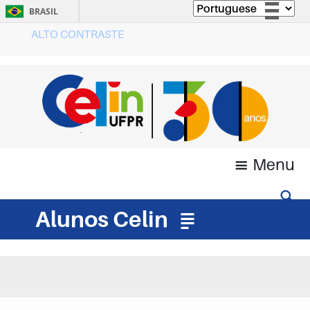
BRASIL
ALTO CONTRASTE
Simplifique!
Comunica BR
Participe
Acesso à informação
Legislação
Canais
Menu
Alunos Celin