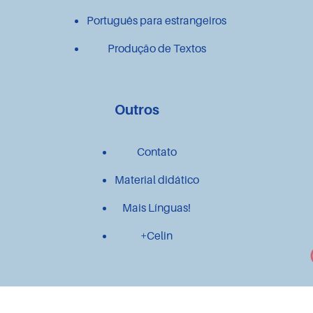
Português para estrangeiros
Produção de Textos
Outros
Contato
Material didático
Mais Línguas!
+Celin