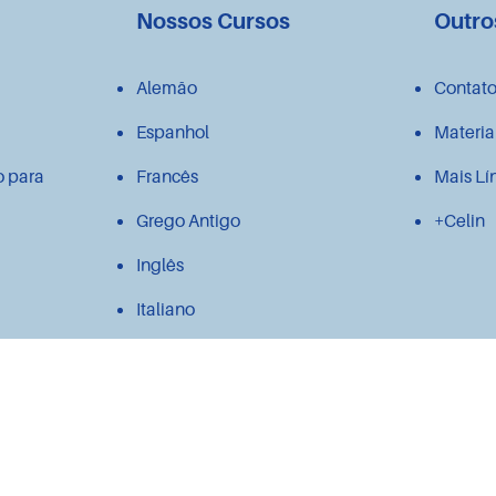
Nossos Cursos
Outro
Alemão
Contat
Espanhol
Materia
o para
Francês
Mais Lí
Grego Antigo
+Celin
Inglês
Italiano
Japonês
Latim
Polonês
Português para estrangeiros