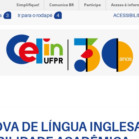
Simplifique!
Comunica BR
Participe
Acesso à infor
a
3
Ir para o rodapé
4
ACESSIBIL
VA DE LÍNGUA INGLES