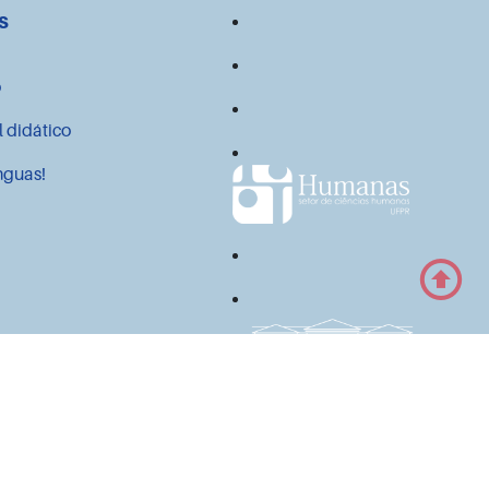
s
o
l didático
nguas!