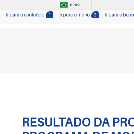
BRASIL
Ir para o conteúdo
1
Ir para o menu
2
Ir para a busc
RESULTADO DA PRO