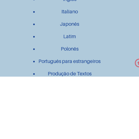
Italiano
Japonês
Latim
Polonês
Português para estrangeiros
Produção de Textos
Outros
Contato
Material didático