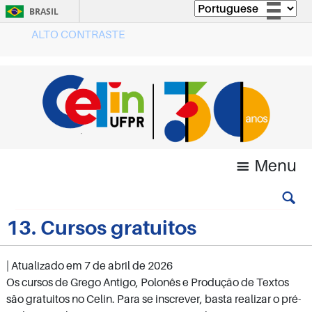
BRASIL
ALTO CONTRASTE
Simplifique!
Comunica BR
Participe
Acesso à informação
Legislação
Canais
Menu
13. Cursos gratuitos
| Atualizado em
7 de abril de 2026
Os cursos de Grego Antigo, Polonês e Produção de Textos
são gratuitos no Celin. Para se inscrever, basta realizar o pré-