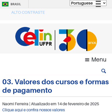
BRASIL
ALTO CONTRASTE
Simplifique!
Comunica BR
Participe
Acesso à informação
Legislação
Canais
Menu
03. Valores dos cursos e formas
de pagamento
Naomi Ferreira
| Atualizado em
14 de fevereiro de 2025
Clique aqui e confira nossos valores