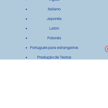
Italiano
Japonês
Latim
Polonês
Português para estrangeiros
Produção de Textos
Outros
Contato
Material didático