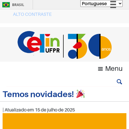
BRASIL
ALTO CONTRASTE
Simplifique!
Comunica BR
Participe
Acesso à informação
Legislação
Canais
Menu
Temos novidades!
| Atualizado em
15 de julho de 2025