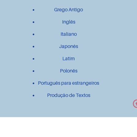
Grego Antigo
Inglês
Italiano
Japonês
Latim
Polonês
Português para estrangeiros
Produção de Textos
Outros