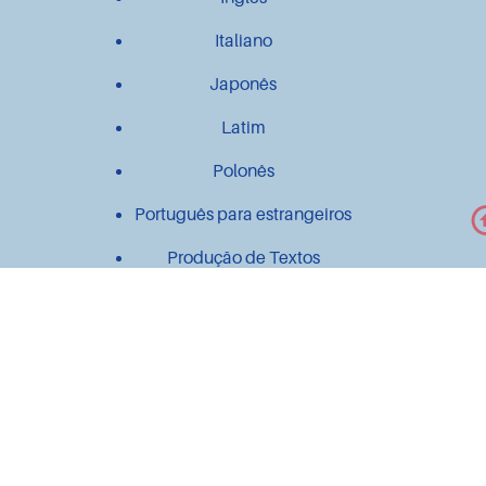
Italiano
Japonês
Latim
Polonês
Português para estrangeiros
Produção de Textos
Outros
Contato
Material didático