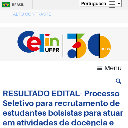
BRASIL
ALTO CONTRASTE
Simplifique!
Comunica BR
Participe
Acesso à informação
Legislação
Canais
Menu
RESULTADO EDITAL- Processo
Seletivo para recrutamento de
estudantes bolsistas para atuar
em atividades de docência e