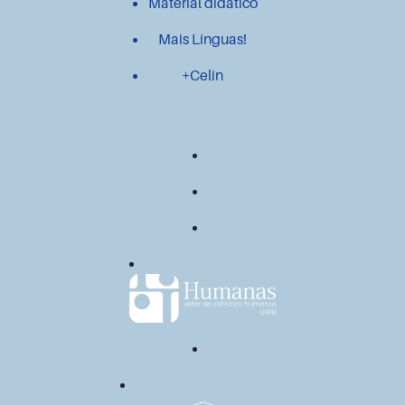
Material didático
Mais Línguas!
+Celin