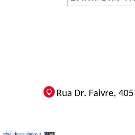
edital-de-resultados-3
Baixar