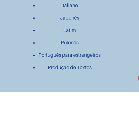
Italiano
Japonês
Latim
Polonês
Português para estrangeiros
Produção de Textos
Outros
Contato
Material didático
Mais Línguas!