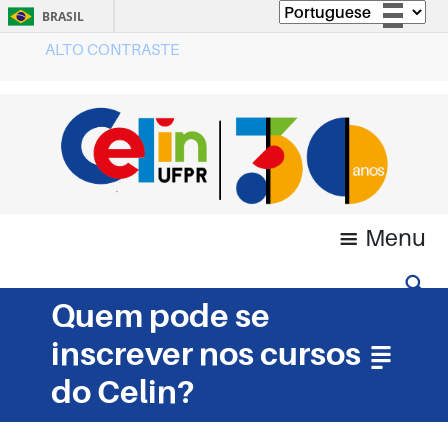
BRASIL
ALTO CONTRASTE
Simplifique!
Comunica BR
Participe
Acesso à informação
Legislação
Canais
Menu
Quem pode se
inscrever nos cursos
do Celin?