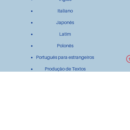
Italiano
Japonês
Latim
Polonês
Português para estrangeiros
Produção de Textos
Outros
Contato
Material didático