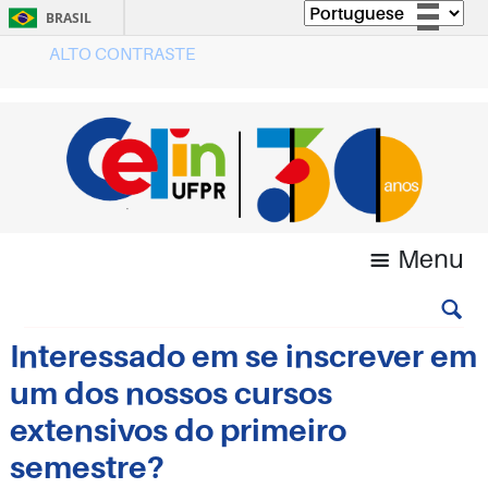
BRASIL
ALTO CONTRASTE
Simplifique!
Comunica BR
Participe
Acesso à informação
Legislação
Canais
Menu
Interessado em se inscrever em
um dos nossos cursos
extensivos do primeiro
semestre?