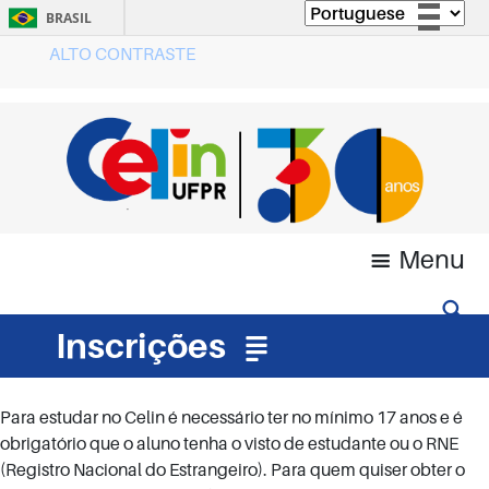
BRASIL
ALTO CONTRASTE
Simplifique!
Comunica BR
Participe
Acesso à informação
Legislação
Canais
Menu
Inscrições
Para estudar no Celin é necessário ter no mínimo 17 anos e é
obrigatório que o aluno tenha o visto de estudante ou o RNE
(Registro Nacional do Estrangeiro). Para quem quiser obter o