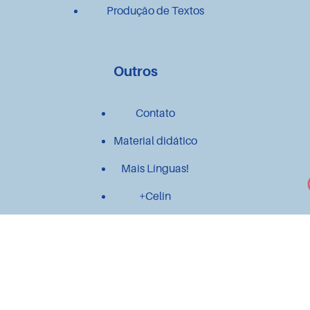
Produção de Textos
Outros
Contato
Material didático
Mais Línguas!
+Celin