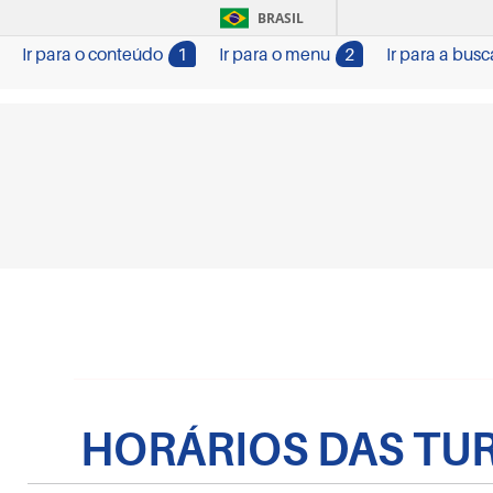
BRASIL
Ir para o conteúdo
1
Ir para o menu
2
Ir para a busc
HORÁRIOS DAS TU