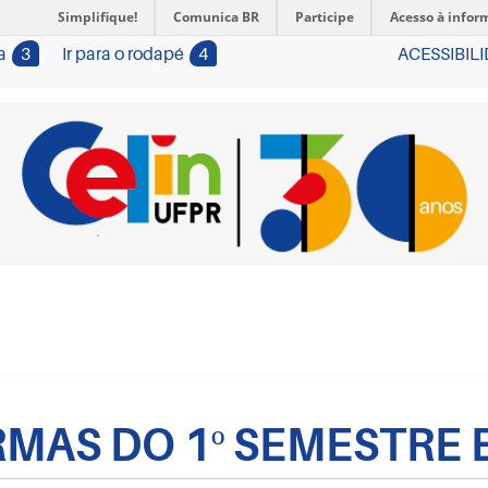
Simplifique!
Comunica BR
Participe
Acesso à infor
a
3
Ir para o rodapé
4
ACESSIBIL
RMAS DO 1º SEMESTRE