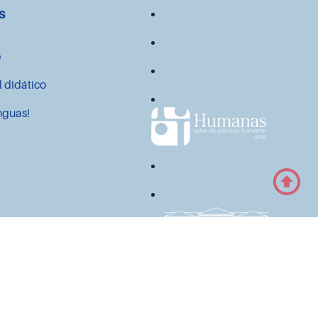
s
o
l didático
nguas!