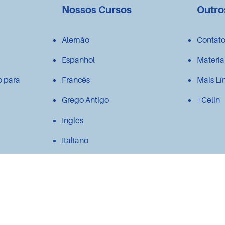
Nossos Cursos
Outro
Alemão
Contat
Espanhol
Materia
o para
Francês
Mais Lí
Grego Antigo
+Celin
Inglês
Italiano
Japonês
Latim
Polonês
Português para estrangeiros