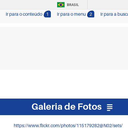
BRASIL
Ir para o conteúdo
1
Ir para o menu
2
Ir para a busc
Galeria de Fotos
https://www.flickr.com/photos/115179282@N02/sets/