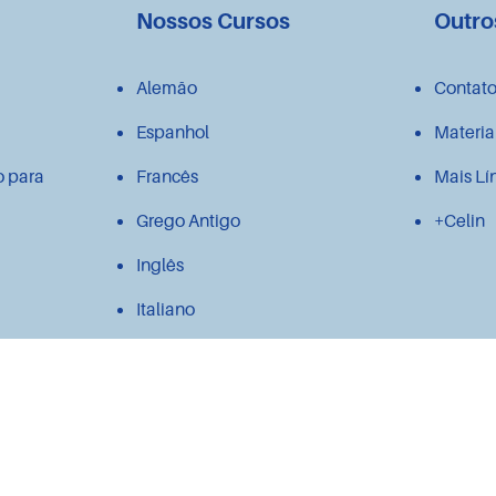
Nossos Cursos
Outro
Alemão
Contat
Espanhol
Materia
o para
Francês
Mais Lí
Grego Antigo
+Celin
Inglês
Italiano
Japonês
Latim
Polonês
Português para estrangeiros