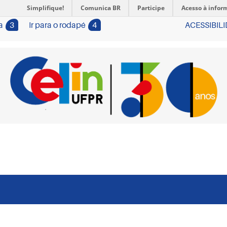
Simplifique!
Comunica BR
Participe
Acesso à infor
a
3
Ir para o rodapé
4
ACESSIBIL