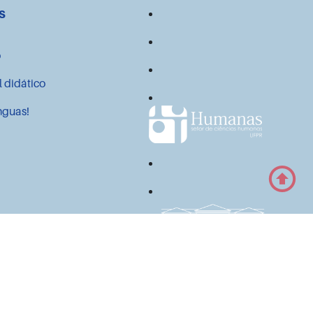
s
o
l didático
nguas!